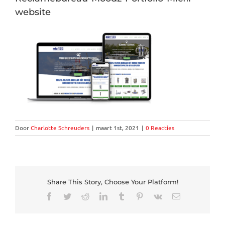
website
Door
Charlotte Schreuders
|
maart 1st, 2021
|
0 Reacties
Share This Story, Choose Your Platform!
Facebook
Twitter
Reddit
LinkedIn
Tumblr
Pinterest
Vk
E-
mail