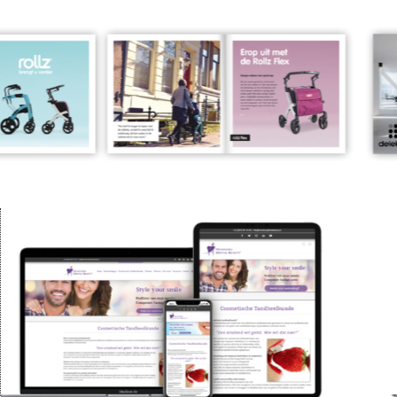
Spack BV vrachtwagentrailer signing
Corporate identity / Huisstijl
Diversen
Webdesign Avesqo
Websites