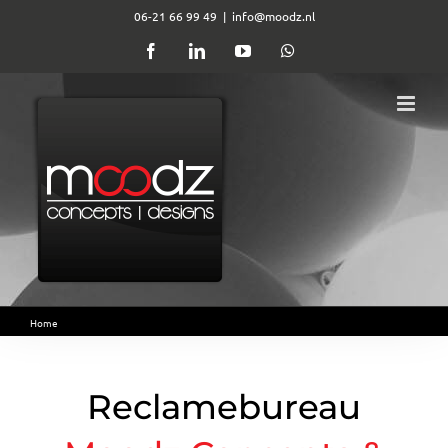
Ga
06-21 66 99 49
|
info@moodz.nl
naar
Facebook
LinkedIn
YouTube
WhatsApp
inhoud
Home
Reclamebureau