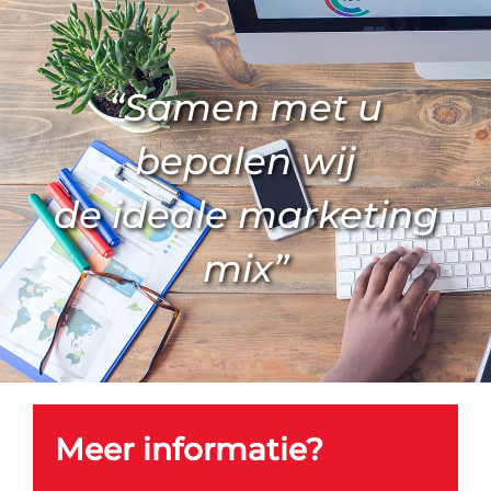
“Samen met u
bepalen wij
de ideale marketing
mix”
Meer informatie?