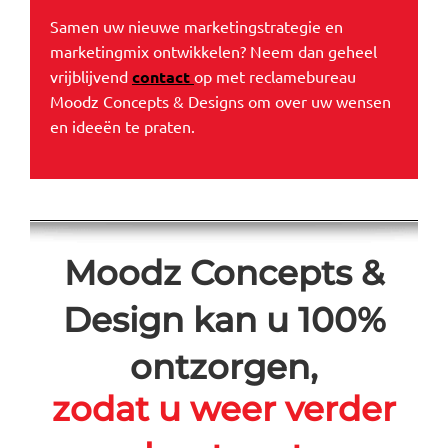
Samen uw nieuwe marketingstrategie en
marketingmix ontwikkelen? Neem dan geheel
vrijblijvend
contact
op met reclamebureau
Moodz Concepts & Designs om over uw wensen
en ideeën te praten.
Moodz Concepts &
Design kan u 100%
ontzorgen,
zodat u weer verder