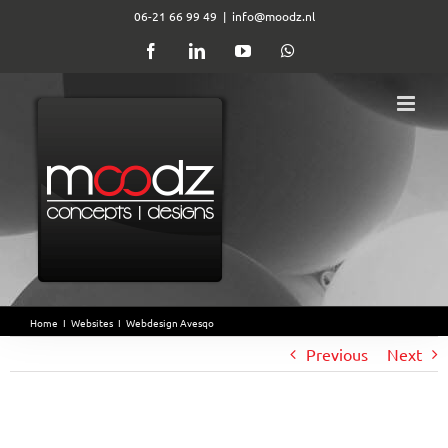
Ga
06-21 66 99 49
|
info@moodz.nl
naar
Facebook
LinkedIn
YouTube
WhatsApp
inhoud
Home
I
Websites
I
Webdesign Avesqo
Previous
Next