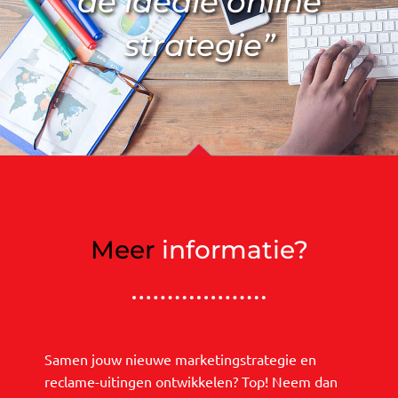
de ideale online
strategie”
Meer
informatie?
Samen jouw nieuwe marketingstrategie en
reclame-uitingen ontwikkelen? Top! Neem dan