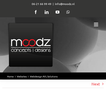
Ga
06-21 66 99 49
|
info@moodz.nl
naar
Facebook
LinkedIn
YouTube
WhatsApp
inhoud
Home
I
Websites
I
Webdesign AVL Solutions
Next