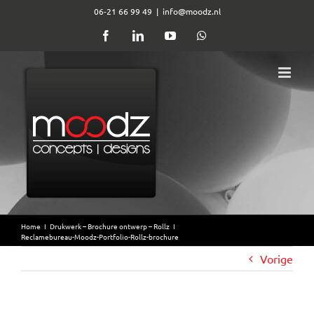
Ga
06-21 66 99 49
|
info@moodz.nl
naar
Facebook
LinkedIn
YouTube
WhatsApp
inhoud
Home
I
Drukwerk – Brochure ontwerp – Rollz
I
Reclamebureau-Moodz-Portfolio-Rollz-brochure
Vorige