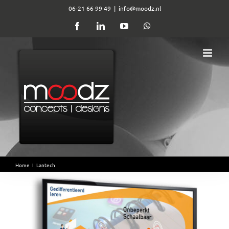
Ga
06-21 66 99 49
|
info@moodz.nl
naar
Facebook
LinkedIn
YouTube
WhatsApp
inhoud
Home
I
Lantech