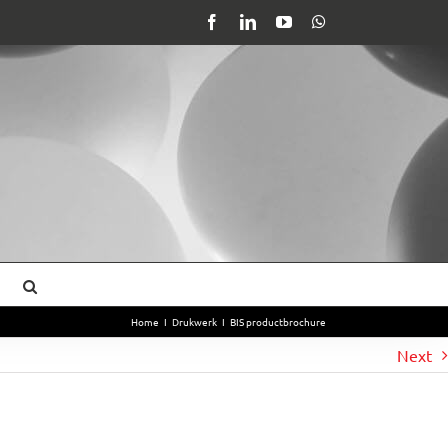
Facebook
LinkedIn
YouTube
WhatsApp
Home
I
Drukwerk
I
BIS productbrochure
Next