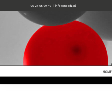
Ga
06-21 66 99 49
|
info@moodz.nl
naar
inhoud
HOME
View